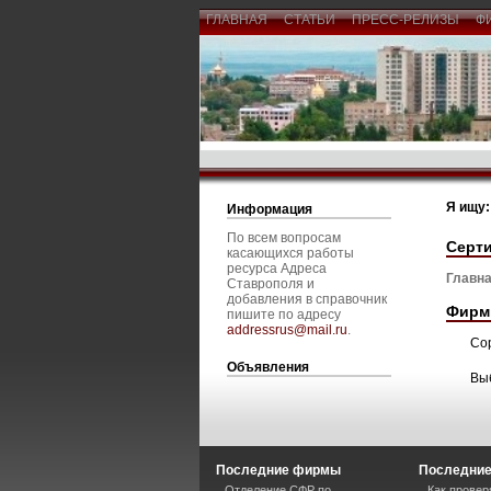
ГЛАВНАЯ
СТАТЬИ
ПРЕСС-РЕЛИЗЫ
Ф
Я ищу:
Информация
По всем вопросам
Серт
касающихся работы
ресурса Адреса
Главна
Ставрополя и
добавления в справочник
Фирм
пишите по адресу
addressrus@mail.ru
.
Со
Объявления
Вы
Последние фирмы
Последние
Отделение СФР по
Как прове