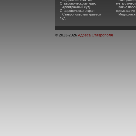
Ставропольскому краю
металлическ
Арбитражный суд
Какие пара
Ставропольского края
примыкания 
Ставропольский краевой
Медицинск
суд
© 2013-
2026
Адреса Ставрополя