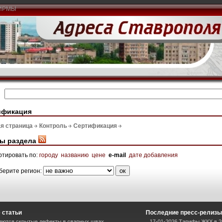
ИРМЫ
ификация
я страница
Контроль
Сертификация
ы раздела
ртировать по:
городу
названию
цене
e-mail
дате добавления
берите регион:
 статьи
Последние пресс-релизы
ряются скрытые дефекты в сварных швах
17-01-2026 Тарифы ЖКХ в 2