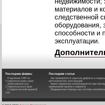
недвижимости; 
материалов и к
следственной св
оборудования, 
способности и 
эксплуатации.
Дополнител
Последние фирмы
Последние статьи
Отделение СФР по
Как проверяются скрытые дефекты в сварн
Ставропольскому краю
металлических конструкций
Арбитражный суд
Какие параметры контролируются при обсле
Ставропольского края
примыкания кровли к парапету
Ставропольский краевой
Медицинская помощь как система неизбежн
суд