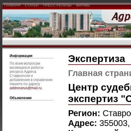
ГЛАВНАЯ
СТАТЬИ
ПРЕСС-РЕЛИЗЫ
ФИРМЫ
Экспертиза
Информация
По всем вопросам
касающихся работы
Главная стран
ресурса Адреса
Ставрополя и
добавления в справочник
Центр судеб
пишите по адресу
addressrus@mail.ru
.
экспертиз "
Объявления
Регион:
Ставро
Адрес:
355003,