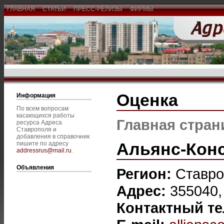
ГЛАВНАЯ
СТАТЬИ
ПРЕСС-РЕЛИЗЫ
ФИРМЫ
Оценка
Информация
По всем вопросам
касающихся работы
Главная стран
ресурса Адреса
Ставрополя и
добавления в справочник
Альянс-Кон
пишите по адресу
addressrus@mail.ru
.
Объявления
Регион:
Ставро
Адрес:
355040,
Контактный т