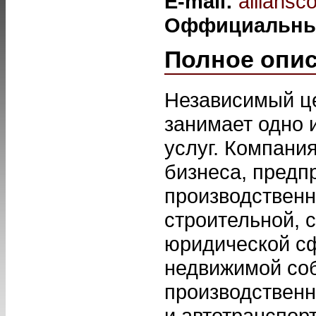
E-mail:
alliansc
Оффициальны
Полное опи
Независимый ц
занимает одно 
услуг. Компани
бизнеса, предп
производственно
строительной, с
юридической сф
недвижимой соб
производственн
и автотранспор