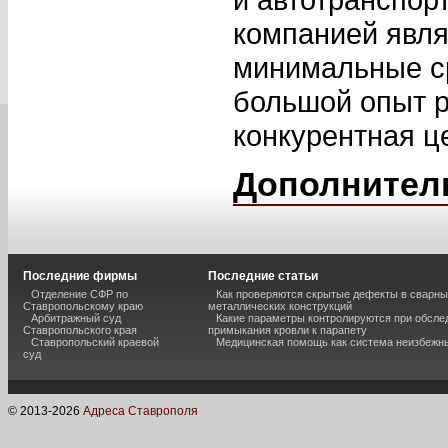
компанией явля
минимальные с
большой опыт р
конкурентная ц
Дополнител
Последние фирмы
Последние статьи
Отделение СФР по
Как проверяются скрытые дефекты в сварн
Ставропольскому краю
металлических конструкций
Арбитражный суд
Какие параметры контролируются при обсле
Ставропольского края
примыкания кровли к парапету
Ставропольский краевой
Медицинская помощь как система неизбежн
суд
© 2013-
2026
Адреса Ставрополя