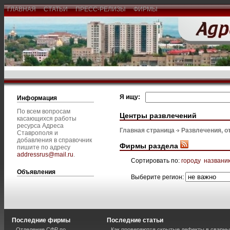
ГЛАВНАЯ
СТАТЬИ
ПРЕСС-РЕЛИЗЫ
ФИРМЫ
Я ищу:
Информация
По всем вопросам
Центры развлечений
касающихся работы
ресурса Адреса
Главная страница
Развлечения, о
Ставрополя и
добавления в справочник
Фирмы раздела
пишите по адресу
addressrus@mail.ru
.
Сортировать по:
городу
названи
Объявления
Выберите регион:
Последние фирмы
Последние статьи
Отделение СФР по
Как проверяются скрытые дефекты в сварн