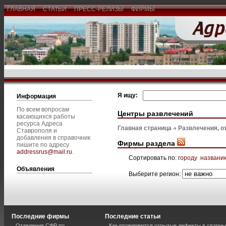
ГЛАВНАЯ
СТАТЬИ
ПРЕСС-РЕЛИЗЫ
ФИРМЫ
Я ищу:
Информация
По всем вопросам
Центры развлечений
касающихся работы
ресурса Адреса
Главная страница
Развлечения, о
Ставрополя и
добавления в справочник
Фирмы раздела
пишите по адресу
addressrus@mail.ru
.
Сортировать по:
городу
названи
Объявления
Выберите регион:
Последние фирмы
Последние статьи
Отделение СФР по
Как проверяются скрытые дефекты в сварн